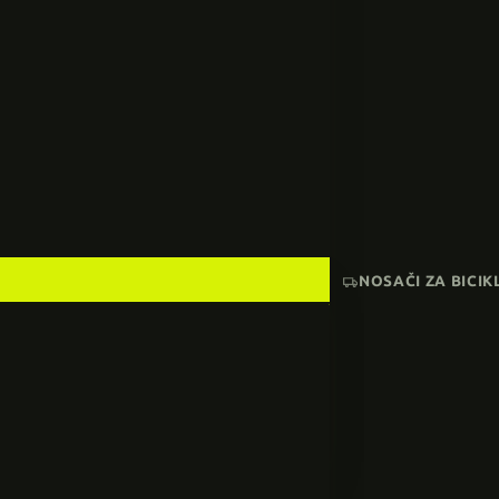
NOSAČI ZA BICIK
AKCIJA
SNIŽENI MODELI
Pogledaj sve →