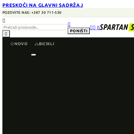
PRESKOČI NA GLAVNI SADRŽAJ
POZOVITE NAS: +387 30 711-530


SPARTAN


0
PONIŠTI

NOVO
BICIKLI