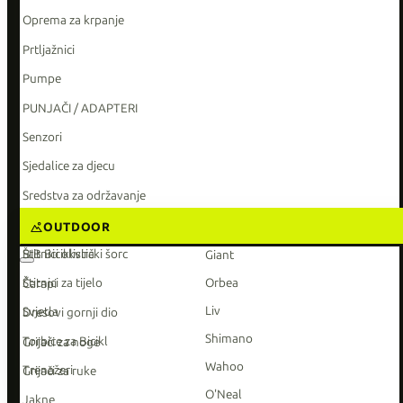
Oprema za krpanje
Prtljažnici
Pumpe
PUNJAČI / ADAPTERI
Senzori
Sjedalice za djecu
Sredstva za održavanje
KATEGORIJE
TOP BRENDOVI
Stalaci i Nosači
OUTDOOR
Štitnici okvira
BIB Biciklistički šorc
Giant
Štitnici za tijelo
Orbea
Čarapi
Liv
Svjetla
Dresovi gornji dio
Shimano
Torbice za Bicikl
Grijači za noge
Wahoo
Trenažeri
Grijači za ruke
O'Neal
Jakne