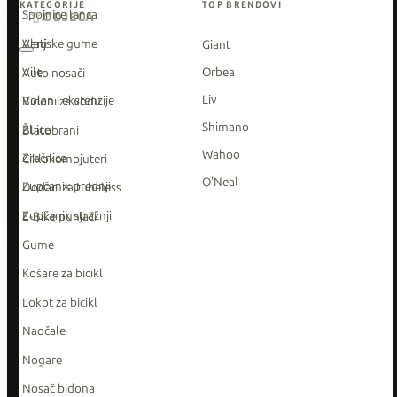
KATEGORIJE
TOP BRENDOVI
Spojnice lanca
ODJEĆA
Vanjske gume
Alati
Giant
Vile
Orbea
Auto nosači
Liv
Volan i ekstenzije
Bidoni za vodu
Shimano
Žbice
Blatobrani
Wahoo
Zračnice
Ciklokompjuteri
O'Neal
Zupčanik prednji
Dodaci za tubeless
Zupčanik stražnji
E-Bike punjači
Gume
Košare za bicikl
Lokot za bicikl
Naočale
Nogare
Nosač bidona