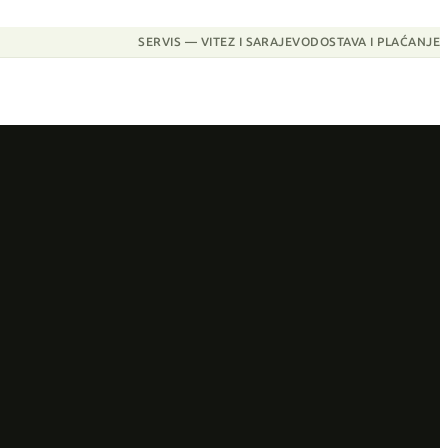
SERVIS — VITEZ I SARAJEVO
DOSTAVA I PLAĆANJE