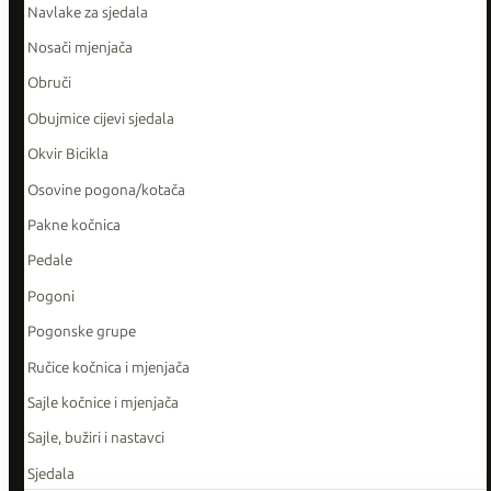
Navlake za sjedala
Nosači mjenjača
Obruči
Obujmice cijevi sjedala
Okvir Bicikla
Osovine pogona/kotača
Pakne kočnica
Pedale
Pogoni
Pogonske grupe
Ručice kočnica i mjenjača
Sajle kočnice i mjenjača
Sajle, bužiri i nastavci
Sjedala