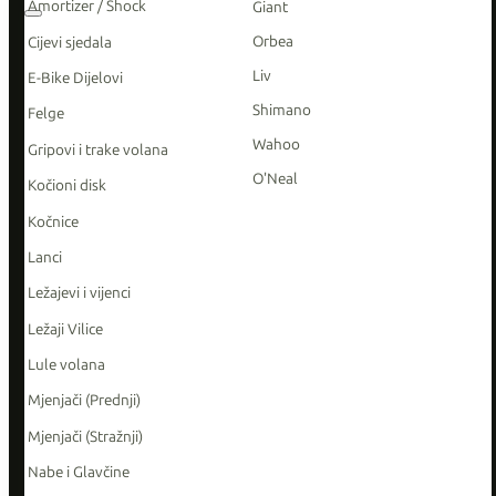
Amortizer / Shock
Giant
Orbea
Cijevi sjedala
Liv
E-Bike Dijelovi
Shimano
Felge
Wahoo
Gripovi i trake volana
O'Neal
Kočioni disk
Kočnice
Lanci
Ležajevi i vijenci
Ležaji Vilice
Lule volana
Mjenjači (Prednji)
Mjenjači (Stražnji)
Nabe i Glavčine