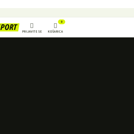
0


SPORT
PRIJAVITE SE
KOŠARICA