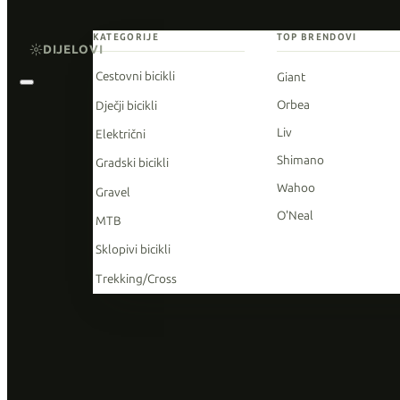
KATEGORIJE
TOP BRENDOVI
DIJELOVI
Cestovni bicikli
Giant
Orbea
Dječji bicikli
Liv
Električni
Shimano
Gradski bicikli
Wahoo
Gravel
O'Neal
MTB
Sklopivi bicikli
Trekking/Cross