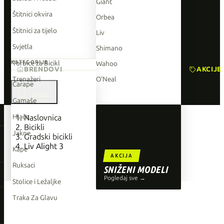
Giant
Štitnici okvira
Orbea
Štitnici za tijelo
Liv
Svjetla
Shimano
Torbice za Bicikl
KATEGORIJE
Wahoo
BRENDOVI
AKCIJE
Trenažeri
O'Neal
Čarape

Gamaše
TOP BRENDOVI
Hlače
Naslovnica
Bicikli
Giant
Jakne
Gradski bicikli
Liv Alight 3
Orbea
Kape
AKCIJA
Liv
Ruksaci
SNIŽENI MODELI
Shimano
Pogledaj sve →
Stolice i Ležaljke
Wahoo
Traka Za Glavu
O'Neal