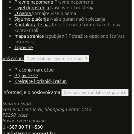
Pravne napomene
Pravne napomene
Uvjeti korištenja
Naši uvjeti korištenja
O nama
Saznajte više o nama
Sigurno plaćanje
Naš siguran način plaćanja
Kontaktirajte nas
Koristite našu formu kako bi nas
kontaktirali
mapa stranice
Izgubljeni? Potražite opet ono što Vas
interesira
Trgovine
Vaš račun
Otvori/zatvori poveznice računa

Praćenje narudžbe
Prijavite se
Kreirajte korisnički račun
Informacije o poslovnicama
Otvori/zatvori podatke o trgovini

Spartan Sport
Poslovni Centar 96, Shopping Centar GMS
72250 Vitez
Bosna i Hercegovina

+387 30 711-530

info@spartansport.ba