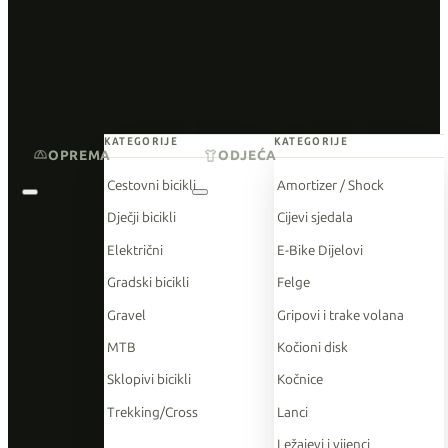
KATEGORIJE
KATEGORIJE
OPREMA
ODJEĆA
Cestovni bicikli
Amortizer / Shock
Dječji bicikli
Cijevi sjedala
Električni
E-Bike Dijelovi
Gradski bicikli
Felge
Gravel
Gripovi i trake volana
MTB
Kočioni disk
Sklopivi bicikli
Kočnice
Trekking/Cross
Lanci
Ležajevi i vijenci