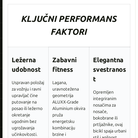
KLJUČNI PERFORMANS
FAKTORI
Ležerna
Zabavni
Elegantna
udobnost
fitness
svestranos
t
Uspravan položaj
Lagana,
za vožnju i ravni
uravnotežena
Opremljen
upravljač čine
geometrija
integriranim
putovanje na
ALUXX-Grade
nosačima za
posao ili ležerno
Aluminium okvira
nosače,
okretanje
pruža
bokobrane ili
ugodnim bez
energetsku
prtljažnike, ovaj
ugrožavanja
kombinaciju
bicikl spaja urbani
učinkovitosti.
brzine i
stil i agilnost