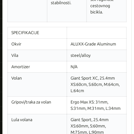
stabilnosti.
cestovnog
bicikla.
SPECIFIKACIJE
Okvir
ALUXX-Grade Aluminum
Vila
steel/alloy
Amortizer
N/A
Volan
Giant Sport XC, 25.4mm
XS:60cm, S:60cm, M:64cm,
L:64cm
Gripovi/traka za volan
Ergo Max XS: 31mm,
S:31mm, M:31mm, L:34mm
Lula volana
Giant Sport, 25.4mm
XS:60mm, S:60mm,
M:75mm, L:90mm