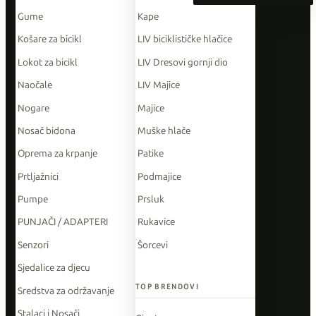
Gume
Kape
Košare za bicikl
LIV biciklističke hlačice
Lokot za bicikl
LIV Dresovi gornji dio
Naočale
LIV Majice
Nogare
Majice
Nosač bidona
Muške hlače
Oprema za krpanje
Patike
Prtljažnici
Podmajice
Pumpe
Prsluk
PUNJAČI / ADAPTERI
Rukavice
Senzori
Šorcevi
Sjedalice za djecu
TOP BRENDOVI
Sredstva za održavanje
Stalaci i Nosači