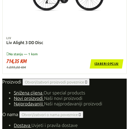
LIV
Liv Alight 3 DD Disc

Na stanju — 1 kom
714,35 KM
IZABERI OPCIJU
1.099,00 KM
Proizvodi
Otvori/zatvori proizvodi poveznice

Snižena cijena
Our special products
Novi proizvodi
Naši novi proizvodi
Najprodavaniji
Naši najprodavaniji proizvodi
O nama
Otvori/zatvori o nama poveznice

Dostava
Uvjeti i pravila dostave