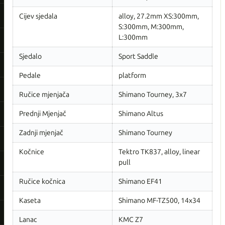
Cijev sjedala
alloy, 27.2mm XS:300mm,
S:300mm, M:300mm,
L:300mm
Sjedalo
Sport Saddle
Pedale
platform
Ručice mjenjača
Shimano Tourney, 3x7
Prednji Mjenjač
Shimano Altus
Zadnji mjenjač
Shimano Tourney
Kočnice
Tektro TK837, alloy, linear
pull
Ručice kočnica
Shimano EF41
Kaseta
Shimano MF-TZ500, 14x34
Lanac
KMC Z7