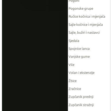
Pogoni
Pogonske grupe
Ručice kočnica i mjenjača
Sajle kočnice i mjenjača
Sajle, bužiri i nastavci
Sjedala
Spojnice lanca
Vanjske gume
Vile
Volan i ekstenzije
Žbice
Zračnice
Zupčanik prednji
Zupčanik stražnji