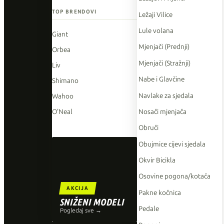
TOP BRENDOVI
Ležaji Vilice
Lule volana
Giant
Mjenjači (Prednji)
Orbea
Mjenjači (Stražnji)
Liv
Nabe i Glavčine
Shimano
Navlake za sjedala
Wahoo
Nosači mjenjača
O'Neal
Obruči
Obujmice cijevi sjedala
Okvir Bicikla
Osovine pogona/kotača
AKCIJA
Pakne kočnica
SNIŽENI MODELI
Pedale
Pogledaj sve →