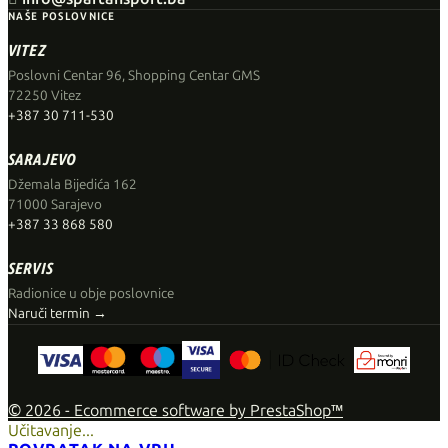
NAŠE POSLOVNICE
VITEZ
Poslovni Centar 96, Shopping Centar GMS
72250 Vitez
+387 30 711-530
SARAJEVO
Džemala Bijedića 162
71000 Sarajevo
+387 33 868 580
SERVIS
Radionice u obje poslovnice
Naruči termin →
© 2026 - Ecommerce software by PrestaShop™
Učitavanje...