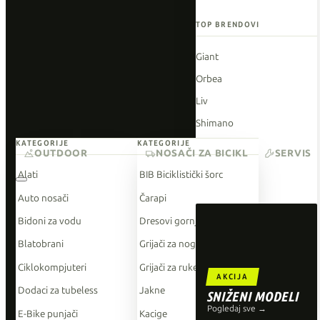
TOP BRENDOVI
Giant
Orbea
Liv
Shimano
KATEGORIJE
KATEGORIJE
Wahoo
OUTDOOR
NOSAČI ZA BICIKL
SERVIS
O'Neal
Alati
BIB Biciklistički šorc
Auto nosači
Čarapi
Bidoni za vodu
Dresovi gornji dio
Blatobrani
Grijači za noge
Ciklokompjuteri
Grijači za ruke
AKCIJA
Dodaci za tubeless
Jakne
SNIŽENI MODELI
Pogledaj sve →
E-Bike punjači
Kacige