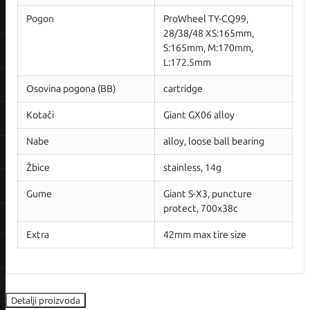
Pogon
ProWheel TY-CQ99,
28/38/48 XS:165mm,
S:165mm, M:170mm,
L:172.5mm
Osovina pogona (BB)
cartridge
Kotači
Giant GX06 alloy
Nabe
alloy, loose ball bearing
Žbice
stainless, 14g
Gume
Giant S-X3, puncture
protect, 700x38c
Extra
42mm max tire size
Detalji proizvoda