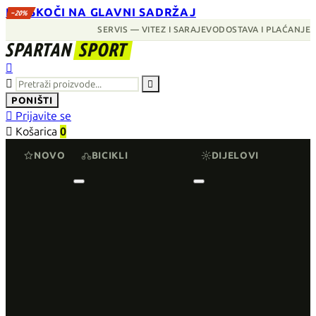
PRESKOČI NA GLAVNI SADRŽAJ
−20%
SERVIS — VITEZ I SARAJEVO
DOSTAVA I PLAĆANJE
SPARTAN
SPORT



PONIŠTI

Prijavite se

Košarica
0
NOVO
BICIKLI
DIJELOVI