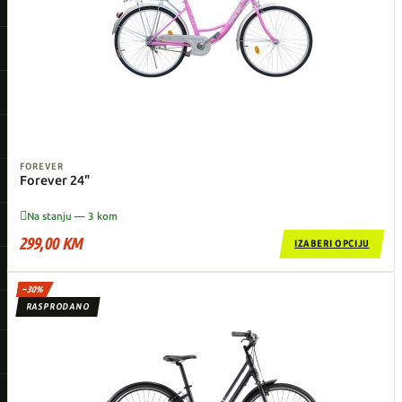
FOREVER
Forever 24"

Na stanju — 3 kom
299,00 KM
IZABERI OPCIJU
−30%
RASPRODANO