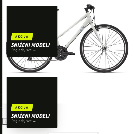
TOP BRENDOVI
Giant
Orbea
Liv
AKCIJA
Shimano
SNIŽENI MODELI
Pogledaj sve →
Wahoo
O'Neal
AKCIJA
SNIŽENI MODELI
Pogledaj sve →
