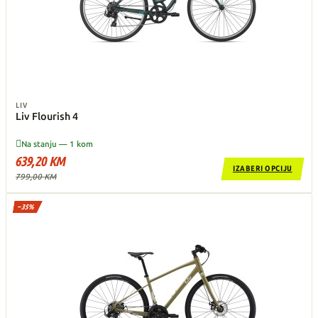
LIV
Liv Flourish 4

Na stanju — 1 kom
639,20 KM
IZABERI OPCIJU
799,00 KM
−35%