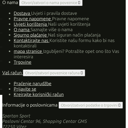
O nama
Otvori/zatvori o nama poveznice

Dostava
Uvjeti i pravila dostave
Pravne napomene
Pravne napomene
Uvjeti korištenja
Naši uvjeti korištenja
O nama
Saznajte više o nama
Sigurno plaćanje
Naš siguran način plaćanja
Kontaktirajte nas
Koristite našu formu kako bi nas
kontaktirali
mapa stranice
Izgubljeni? Potražite opet ono što Vas
interesira
Trgovine
Vaš račun
Otvori/zatvori poveznice računa

Praćenje narudžbe
Prijavite se
Kreirajte korisnički račun
Informacije o poslovnicama
Otvori/zatvori podatke o trgovini

Spartan Sport
Poslovni Centar 96, Shopping Centar GMS
72250 Vitez