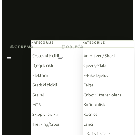
KATEGORIJE
KATEGORIJE
OPREMA
ODJEĆA
Cestovni bicikli
Amortizer / Shock
Dječji bicikli
Cijevi sjedala
Električni
E-Bike Dijelovi
Gradski bicikli
Felge
Gravel
Gripovi i trake volana
MTB
Kočioni disk
Sklopivi bicikli
Kočnice
Trekking/Cross
Lanci
Ležajevi i vijenci