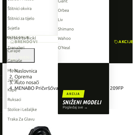
Giant
Štitnici okvira
Orbea
Štitnici za tijelo
Liv
Svjetla
Shimano
Torbice za Bicikl
KATEGORIJE
Wahoo
BRENDOVI
AKCIJE
Trenažeri
O'Neal
Čarape

Gamaše
TOP BRENDOVI
Hlače
Naslovnica
Oprema
Giant
Jakne
Auto nosači
MENABO Pričvršćivač za krovne šipke DELTA 209FP
Orbea
Kape
AKCIJA
Liv
Ruksaci
SNIŽENI MODELI
Shimano
Pogledaj sve →
Stolice i Ležaljke
Wahoo
Traka Za Glavu
O'Neal