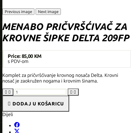
Previous image
Next image
MENABO PRIČVRŠĆIVAČ ZA
KROVNE ŠIPKE DELTA 209FP
Price:
85,00 KM
s PDV-om
Komplet za pričvršćivanje krovnog nosača Delta. Krovni
nosač je zaokružen nogama i krovnim šinama.





DODAJ U KOŠARICU
Dijeli