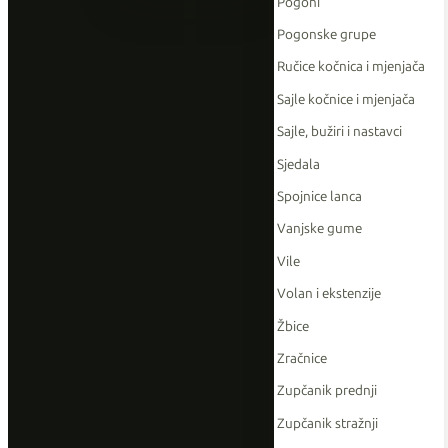
Pogoni
Pogonske grupe
Ručice kočnica i mjenjača
Sajle kočnice i mjenjača
Sajle, bužiri i nastavci
Sjedala
Spojnice lanca
Vanjske gume
Vile
Volan i ekstenzije
Žbice
Zračnice
Zupčanik prednji
Zupčanik stražnji