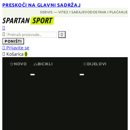
PRESKOČI NA GLAVNI SADRŽAJ
SERVIS — VITEZ I SARAJEVO
DOSTAVA I PLAĆANJE
SPARTAN
SPORT



PONIŠTI

Prijavite se

Košarica
0
NOVO
BICIKLI
DIJELOVI