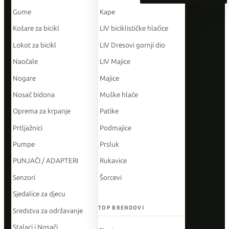
Gume
Kape
Košare za bicikl
LIV biciklističke hlačice
Lokot za bicikl
LIV Dresovi gornji dio
Naočale
LIV Majice
Nogare
Majice
Nosač bidona
Muške hlače
Oprema za krpanje
Patike
Prtljažnici
Podmajice
Pumpe
Prsluk
PUNJAČI / ADAPTERI
Rukavice
Senzori
Šorcevi
Sjedalice za djecu
TOP BRENDOVI
Sredstva za održavanje
Stalaci i Nosači