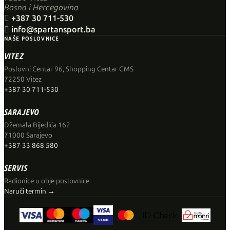
Bosna i Hercegovina

+387 30 711-530

info@spartansport.ba
NAŠE POSLOVNICE
VITEZ
Poslovni Centar 96, Shopping Centar GMS
72250 Vitez
+387 30 711-530
SARAJEVO
Džemala Bijedića 162
71000 Sarajevo
+387 33 868 580
SERVIS
Radionice u obje poslovnice
Naruči termin →