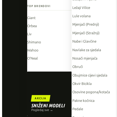
TOP BRENDOVI
Ležaji Vilice
Lule volana
Giant
Mjenjači (Prednji)
Orbea
Mjenjači (Stražnji)
Liv
Nabe i Glavčine
Shimano
Navlake za sjedala
Wahoo
Nosači mjenjača
O'Neal
Obruči
Obujmice cijevi sjedala
Okvir Bicikla
Osovine pogona/kotača
AKCIJA
Pakne kočnica
SNIŽENI MODELI
Pedale
Pogledaj sve →