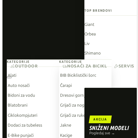
TOP BRENDOVI
Giant
Orbea
Liv
Shimano
KATEGORIJE
KATEGORIJE
Wahoo
OUTDOOR
NOSAČI ZA BICIKL
SERVIS
O'Neal
Alati
BIB Biciklistički šorc
Auto nosači
Čarapi
Bidoni za vodu
Dresovi gornji dio
Blatobrani
Grijači za noge
Ciklokompjuteri
Grijači za ruke
AKCIJA
Dodaci za tubeless
Jakne
SNIŽENI MODELI
Pogledaj sve →
E-Bike punjači
Kacige