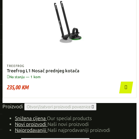
TREEFROG
Treefrog L1 Nosač prednjeg kotača

Na stanju — 1 kom
235,00 KM

Proizvodi
Otvori/zatvori proizvodi poveznice

Snižena cijena
Our special products
Novi proizvodi
Naši novi proizvodi
Najprodavaniji
Naši najprodavaniji proizvodi