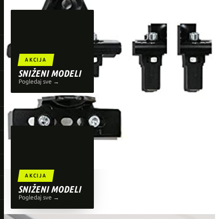
TOP BRENDOVI
Giant
Orbea
Liv
AKCIJA
Shimano
SNIŽENI MODELI
Pogledaj sve →
Wahoo
O'Neal
AKCIJA
SNIŽENI MODELI
Pogledaj sve →