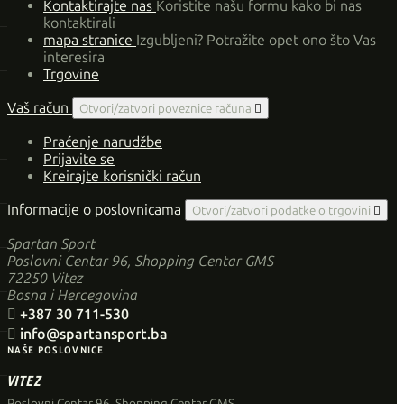
Kontaktirajte nas
Koristite našu formu kako bi nas
kontaktirali
mapa stranice
Izgubljeni? Potražite opet ono što Vas
interesira
Trgovine
Vaš račun
Otvori/zatvori poveznice računa

Praćenje narudžbe
Prijavite se
Kreirajte korisnički račun
Informacije o poslovnicama
Otvori/zatvori podatke o trgovini

Spartan Sport
Poslovni Centar 96, Shopping Centar GMS
72250 Vitez
Bosna i Hercegovina

+387 30 711-530

info@spartansport.ba
NAŠE POSLOVNICE
VITEZ
Poslovni Centar 96, Shopping Centar GMS