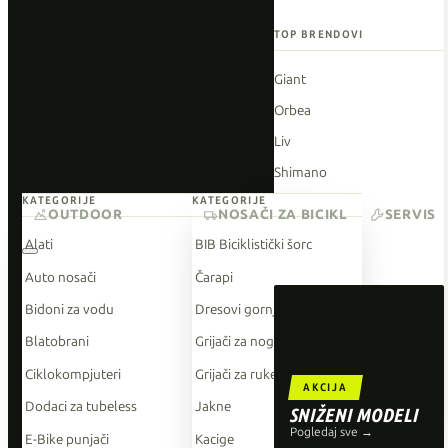
TOP BRENDOVI
Giant
Orbea
Liv
Shimano
KATEGORIJE
KATEGORIJE
Wahoo
OUTDOOR
NOSAČI ZA BICIKL
SERVIS
O'Neal
Alati
BIB Biciklistički šorc
Auto nosači
Čarapi
Bidoni za vodu
Dresovi gornji dio
Blatobrani
Grijači za noge
Ciklokompjuteri
Grijači za ruke
AKCIJA
Dodaci za tubeless
Jakne
SNIŽENI MODELI
Pogledaj sve →
E-Bike punjači
Kacige