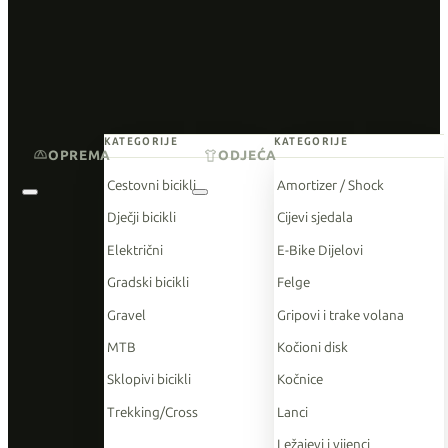
KATEGORIJE
KATEGORIJE
OPREMA
ODJEĆA
Cestovni bicikli
Amortizer / Shock
Dječji bicikli
Cijevi sjedala
Električni
E-Bike Dijelovi
Gradski bicikli
Felge
Gravel
Gripovi i trake volana
MTB
Kočioni disk
Sklopivi bicikli
Kočnice
Trekking/Cross
Lanci
Ležajevi i vijenci