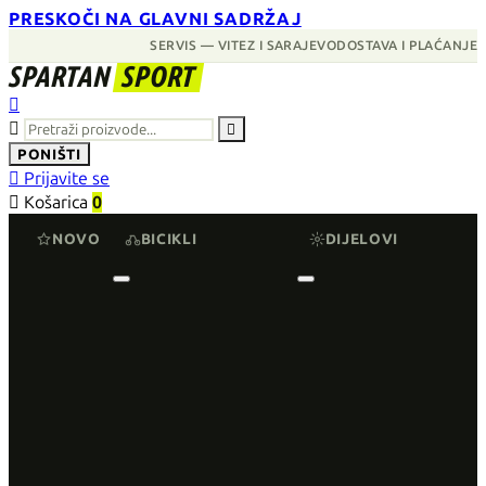
PRESKOČI NA GLAVNI SADRŽAJ
SERVIS — VITEZ I SARAJEVO
DOSTAVA I PLAĆANJE
SPARTAN
SPORT



PONIŠTI

Prijavite se

Košarica
0
NOVO
BICIKLI
DIJELOVI