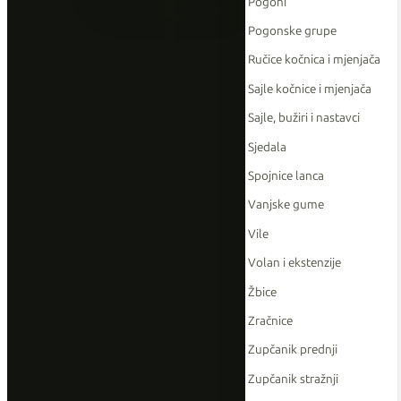
Pogoni
Pogonske grupe
Ručice kočnica i mjenjača
Sajle kočnice i mjenjača
Sajle, bužiri i nastavci
Sjedala
Spojnice lanca
Vanjske gume
Vile
Volan i ekstenzije
Žbice
Zračnice
Zupčanik prednji
Zupčanik stražnji