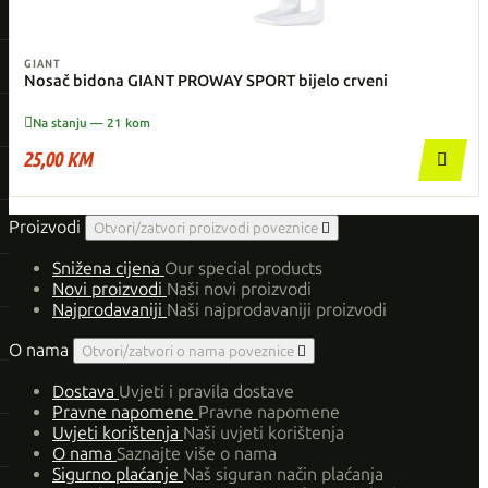
GIANT
Nosač bidona GIANT PROWAY SPORT bijelo crveni

Na stanju — 21 kom
25,00 KM

Proizvodi
Otvori/zatvori proizvodi poveznice

Snižena cijena
Our special products
Novi proizvodi
Naši novi proizvodi
Najprodavaniji
Naši najprodavaniji proizvodi
O nama
Otvori/zatvori o nama poveznice

Dostava
Uvjeti i pravila dostave
Pravne napomene
Pravne napomene
Uvjeti korištenja
Naši uvjeti korištenja
O nama
Saznajte više o nama
Sigurno plaćanje
Naš siguran način plaćanja