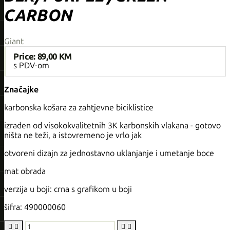
CARBON
Giant
Price:
89,00 KM
s PDV-om
Značajke
karbonska košara za zahtjevne biciklistice
izrađen od visokokvalitetnih 3K karbonskih vlakana - gotovo
ništa ne teži, a istovremeno je vrlo jak
otvoreni dizajn za jednostavno uklanjanje i umetanje boce
mat obrada
verzija u boji: crna s grafikom u boji
šifra: 490000060



