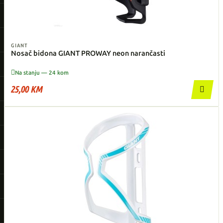
GIANT
Nosač bidona GIANT PROWAY neon narančasti

Na stanju — 24 kom
25,00 KM
