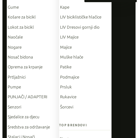
Gume
Kape
Košare za bicikl
LIV biciklističke hlačice
Lokot za bicikl
LIV Dresovi gornji dio
Naočale
LIV Majice
Nogare
Majice
Nosač bidona
Muške hlače
Oprema za krpanje
Patike
Prtljažnici
Podmajice
Pumpe
Prsluk
PUNJAČI / ADAPTERI
Rukavice
Senzori
Šorcevi
Sjedalice za djecu
TOP BRENDOVI
Sredstva za održavanje
Stalaci i Nosači