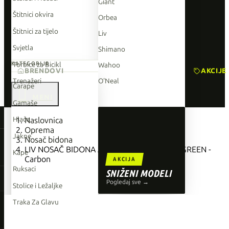
Giant
Štitnici okvira
Orbea
Štitnici za tijelo
Liv
Svjetla
Shimano
Torbice za Bicikl
KATEGORIJE
Wahoo
BRENDOVI
AKCIJE
Trenažeri
O'Neal
Čarape

Gamaše
TOP BRENDOVI
Hlače
Naslovnica
Oprema
Giant
Jakne
Nosač bidona
LIV NOSAČ BIDONA AIRWAY BLK/PURPLE /GREEN -
Orbea
Kape
Carbon
AKCIJA
Liv
Ruksaci
SNIŽENI MODELI
Shimano
Pogledaj sve →
Stolice i Ležaljke
Wahoo
Traka Za Glavu
O'Neal