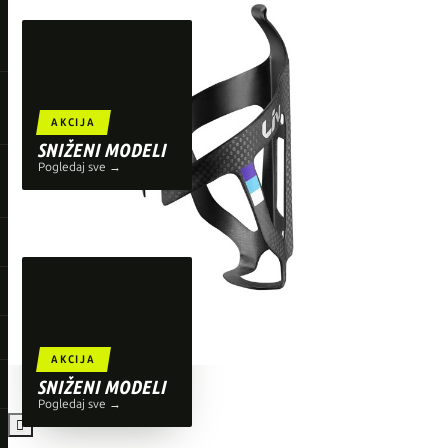
TOP BRENDOVI
Giant
Orbea
Liv
AKCIJA
Shimano
SNIŽENI MODELI
Pogledaj sve →
Wahoo
O'Neal
AKCIJA
SNIŽENI MODELI
Pogledaj sve →
