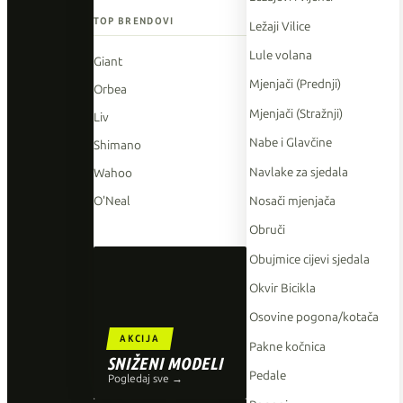
TOP BRENDOVI
Ležaji Vilice
Lule volana
Giant
Mjenjači (Prednji)
Orbea
Mjenjači (Stražnji)
Liv
Nabe i Glavčine
Shimano
Navlake za sjedala
Wahoo
Nosači mjenjača
O'Neal
Obruči
Obujmice cijevi sjedala
Okvir Bicikla
Osovine pogona/kotača
AKCIJA
Pakne kočnica
SNIŽENI MODELI
Pedale
Pogledaj sve →