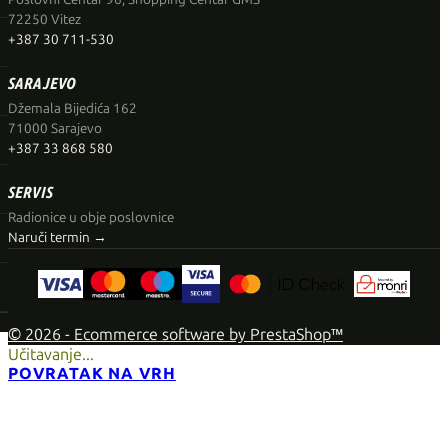
72250 Vitez
+387 30 711-530
SARAJEVO
Džemala Bijedića 162
71000 Sarajevo
+387 33 868 580
SERVIS
Radionice u obje poslovnice
Naruči termin →
© 2026 - Ecommerce software by PrestaShop™
Učitavanje...
POVRATAK NA VRH